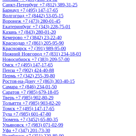
Санкт-Петербург
+7 (812) 389-31-25
Барнаул
+7 (495) 147-17-65
Волгоград
+7 (8442) 53-05-15
Воронеж
+7 (473) 280-01-45
Екатеринбург
+7 (343) 228-75-01
Казань
+7 (843) 280-01-20
Кемерово
+7 (3842) 23-22-40
Краснодар
+7 (861) 205-95-90
Красноярск
+7 (391) 989-95-00
Нижний Новгород
+7 (831) 234-18-03
Новосибирск
+7 (383) 209-57-00
Омск
+7 (495) 147-17-65
Пенза
+7 (902) 424-40-88
Пермь
+7 (342) 255-39-80
Ростов-на-Дону
+7 (863) 303-40-15
Самара
+7 (846) 234-01-50
Саратов
+7 (985) 679-18-05
Тверь
+7 (985) 902-80-29
Тольятти
+7 (985) 903-82-20
Томск
+7 (495) 147-17-65
Тула
+7 (985) 601-47-80
Тюмень
+7 (3452) 65-80-35
Ульяновск
+7 (983) 071-02-99
Уфа
+7 (347) 201-73-30
Челябинск
+7 (351) 220-89-00