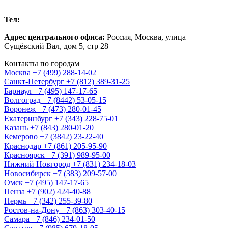
Москва
Тел:
+7 (499) 288-14-02
Адрес центрального офиса:
Россия,
Москва
,
улица
Сущёвский Вал, дом 5, стр 28
Контакты по городам
Москва
+7 (499) 288-14-02
Санкт-Петербург
+7 (812) 389-31-25
Барнаул
+7 (495) 147-17-65
Волгоград
+7 (8442) 53-05-15
Воронеж
+7 (473) 280-01-45
Екатеринбург
+7 (343) 228-75-01
Казань
+7 (843) 280-01-20
Кемерово
+7 (3842) 23-22-40
Краснодар
+7 (861) 205-95-90
Красноярск
+7 (391) 989-95-00
Нижний Новгород
+7 (831) 234-18-03
Новосибирск
+7 (383) 209-57-00
Омск
+7 (495) 147-17-65
Пенза
+7 (902) 424-40-88
Пермь
+7 (342) 255-39-80
Ростов-на-Дону
+7 (863) 303-40-15
Самара
+7 (846) 234-01-50