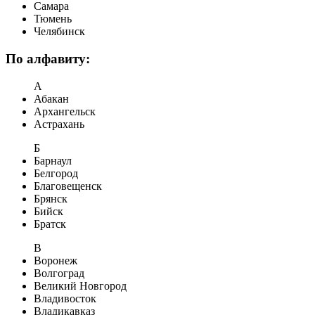
Самара
Тюмень
Челябинск
По алфавиту:
А
Абакан
Архангельск
Астрахань
Б
Барнаул
Белгород
Благовещенск
Брянск
Бийск
Братск
В
Воронеж
Волгоград
Великий Новгород
Владивосток
Владикавказ