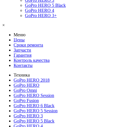
GoPro HERO 3
GoPro HERO 5 Black
GoPro HERO 4
GoPro HERO 3+
×
Меню
Цены
Сроки ремонта
Запчасти
Гарантия
Контроль качества
Контакты
Техника
GoPro HERO 2018
GoPro HERO
GoPro Omni
GoPro HERO Session
GoPro Fusion
GoPro HERO 6 Black
GoPro HERO 5 Session
GoPro HERO 3
GoPro HERO 5 Black
GoPro HERO 4