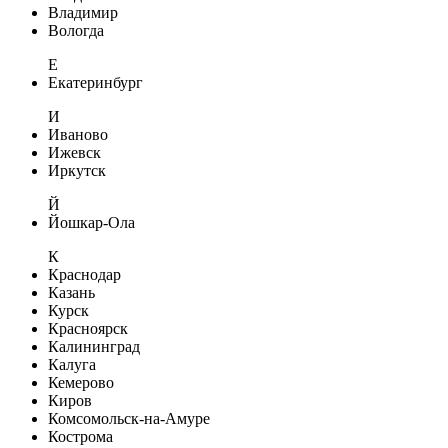
Владимир
Вологда
Е
Екатеринбург
И
Иваново
Ижевск
Иркутск
Й
Йошкар-Ола
К
Краснодар
Казань
Курск
Красноярск
Калининград
Калуга
Кемерово
Киров
Комсомольск-на-Амуре
Кострома